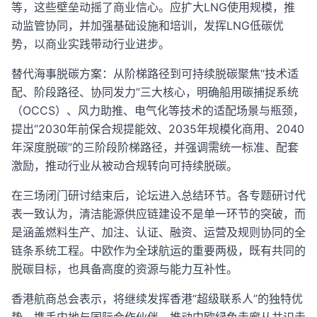
等，这些壁垒动摇了商业信心。应扩大LNG使用规模，推
动监管协同，并加强基础设施和培训，发挥LNG低碳优
势，以商业实践带动行业进步。
替代海事脱碳方案：从阶梯路径到可持续脱碳聚焦“技术适
配、阶段路径、协同发力”三大核心，明确船用碳捕捉系统
（OCCS）、风力助推、电气化等技术的适配场景与瓶颈，
提出“2030年前保合规提能效、2035年规模化商用、2040
年深度脱碳”的三阶段阶梯路径，并强调需统一标准、配套
激励，推动行业从被动合规转向可持续脱碳。
在三场闭门研讨结束后，论坛进入总结环节。各专题研讨代
表一致认为，清洁能源供应链建设不是单一环节的突破，而
是涵盖燃料生产、加注、认证、融资、运营及规则协同的全
链条系统工程。中欧作为全球航运的重要两极，既有共同的
脱碳目标，也具备高度的资源与能力互补性。
香港航商总会表示，将继续发挥香港“超级联系人”的独特优
势，携手内地与国际合作伙伴，推动中欧绿色走廊从共识走