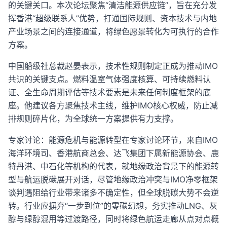
的关键关口。本次论坛聚焦“清洁能源供应链”，旨在充分发
挥香港“超级联系人”优势，打通国际规则、资本技术与内地
产业场景之间的连接通道，将绿色愿景转化为可执行的合作
方案。
中国船级社总裁赵晏表示，技术性规则制定正成为推动IMO
共识的关键支点。燃料温室气体强度核算、可持续燃料认
证、全生命周期评估等技术要素是未来任何制度框架的底
座。他建议各方聚焦技术主线，维护IMO核心权威，防止减
排规则碎片化，为全球统一方案提供有力支撑。
专家讨论：能源危机与能源转型在专家讨论环节，来自IMO
海洋环境司、香港航商总会、达飞集团下属新能源协会、鹿
特丹港、中石化等机构的代表，就地缘政治背景下的能源转
型与航运脱碳展开对话，尽管地缘政治冲突与IMO净零框架
谈判遇阻给行业带来诸多不确定性，但全球脱碳大势不会逆
转。行业应摒弃“一步到位”的零碳幻想，务实推动LNG、灰
醇与绿醇混用等过渡路径，同时将绿色航运走廊从点对点概