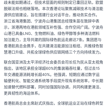
歧未能如期通过，但技术层面的规则制定已重回正轨，欧盟
脱碳法规也相继落地。本次香港论坛聚焦减碳技术与清洁能
源供应链建设，旨在搭建行业对话平台，推动务实合作。
浙江省海港集团、宁波舟山港集团总经理朱苗在致辞中表
示，浙港两地在港航领域互补性强、合作空间广阔。宁波舟
山港已具备LNG、生物燃料油、绿色甲醇等多种清洁燃料
加注能力，主导共建的国际绿色航运走廊达7条。集团愿与
香港航商总会携手，在共建清洁能源加注枢纽、共推绿色智
慧港口升级、共拓全球绿色供应链网络三个方向持续发力。
联合国亚洲及太平洋经济社会委员会司长任为民从亚太视角
指出，该地区承担全球超60%的集装箱吞吐量，但过去15
年交通能源消耗增长超40%。他强调，短期应通过数字运
输便利化、智能交通系统等手段提升现有系统效率，中长期
加速替代燃料部署，同时加强国际协调，共同构建更清洁、
更具韧性的海运体系。
香港航商总会主席赵式庆指出，全球航运业正站在绿色转型