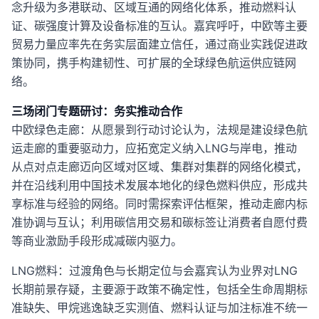
念升级为多港联动、区域互通的网络化体系，推动燃料认
证、碳强度计算及设备标准的互认。嘉宾呼吁，中欧等主要
贸易力量应率先在务实层面建立信任，通过商业实践促进政
策协同，携手构建韧性、可扩展的全球绿色航运供应链网
络。
三场闭门专题研讨：务实推动合作
中欧绿色走廊：从愿景到行动讨论认为，法规是建设绿色航
运走廊的重要驱动力，应拓宽定义纳入LNG与岸电，推动
从点对点走廊迈向区域对区域、集群对集群的网络化模式，
并在沿线利用中国技术发展本地化的绿色燃料供应，形成共
享标准与经验的网络。同时需探索评估框架，推动走廊内标
准协调与互认；利用碳信用交易和碳标签让消费者自愿付费
等商业激励手段形成减碳内驱力。
LNG燃料：过渡角色与长期定位与会嘉宾认为业界对LNG
长期前景存疑，主要源于政策不确定性，包括全生命周期标
准缺失、甲烷逃逸缺乏实测值、燃料认证与加注标准不统一