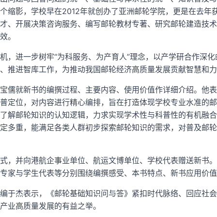
个缩影，学校早在2012年就创办了亚洲邮轮学院，更是在去年获
才、开展决策咨询服务、编写邮轮教材专著、研究邮轮建造技术
效。
机，进一步树牢“为科服务、为产育人”理念，以产学研合作深
、推进智库工作，为推动我国邮轮经济高质量发展贡献智慧和力
宝儒就新书的编撰过程、主要内容、使用价值作详细介绍。他表
普定位，对内容进行精心编排，旨在打造体现学校专业水准的邮
了解邮轮知识的认知逻辑，力求实现学术性与科普性的有机融合
定多重，能满足各类人群初步探索邮轮知识的需求，对普及邮轮
式，并向港航企事业单位、航运文博单位、学校代表赠送新书。
专家与学生代表等分别围绕编撰感受、本书特点、新书应用价值
编于杰表示，《邮轮基础知识问与答》紧扣时代脉络、回应社会
产业高质量发展的有益之举。