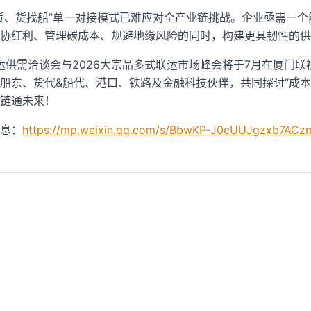
货、货找船”单一对接模式已难应对全产业链挑战。企业亟需一个能
长协红利、管理碳成本、规避地缘风险的同时，构建更具韧性的供
航运供需洽谈会与2026大宗品多式联运市场峰会将于7月在厦门
船东、货代&船代、港口、铁路及金融科技伙伴，共同探讨“成本
链通未来！
息：
https://mp.weixin.qq.com/s/BbwKP-J0cUUJgzxb7AC