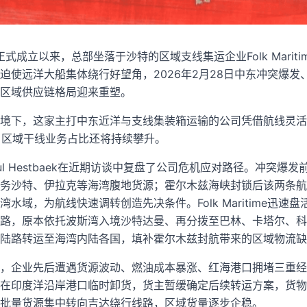
正式成立以来，总部坐落于沙特的区域支线集运企业Folk Marit
迫使远洋大船集体绕行好望角，2026年2月28日中东冲突爆发
区域供应链格局迎来重塑。
境下，这家主打中东近洋与支线集装箱运输的公司凭借航线灵活
标，区域干线业务占比还将持续攀升。
官Poul Hestbaek在近期访谈中复盘了公司危机应对路径。冲突爆发前，
务沙特、伊拉克等海湾腹地货源；霍尔木兹海峡封锁后该两条航
水域，为航线快速调转创造先决条件。Folk Maritime迅速
路，原本依托波斯湾入境沙特达曼、再分拨至巴林、卡塔尔、科
陆路转运至海湾内陆各国，填补霍尔木兹封航带来的区域物流缺
，企业先后遭遇货源波动、燃油成本暴涨、红海港口拥堵三重经
在印度洋沿岸港口临时卸货，货主暂缓确定后续转运方案，货物
批量货源集中转向吉达绕行线路，区域货量逐步企稳。