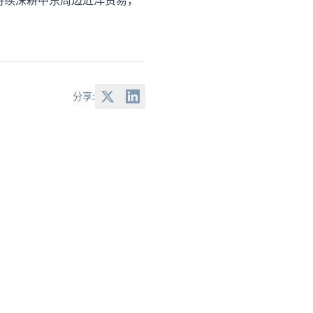
，持续深耕中东周边近洋贸易，
分享: