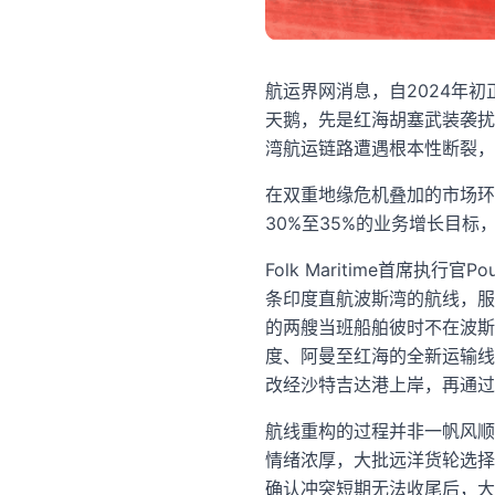
航运界网消息，自2024年初
天鹅，先是红海胡塞武装袭扰
湾航运链路遭遇根本性断裂，
在双重地缘危机叠加的市场环
30%至35%的业务增长目
Folk Maritime首席执行
条印度直航波斯湾的航线，服
的两艘当班船舶彼时不在波斯湾
度、阿曼至红海的全新运输线
改经沙特吉达港上岸，再通过
航线重构的过程并非一帆风顺
情绪浓厚，大批远洋货轮选择
确认冲突短期无法收尾后，大