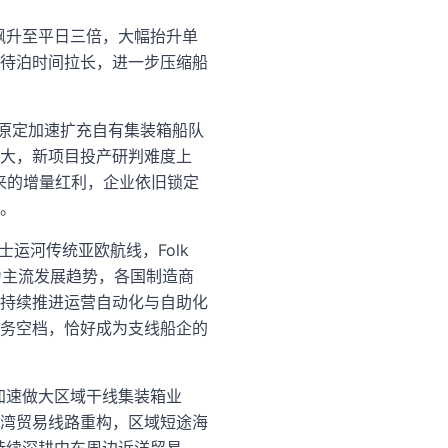
度飙升至平日三倍，大幅抬升单
待泊时间拉长，进一步压缩船
ime原定加速扩充自有集装箱船队
大，新项目投产研判难度上
来的增量红利，企业依旧锁定
。
士运河传统亚欧航线，Folk
成为主流发展趋势，各国制造商
持续推进运营自动化与自助化
务空档，恰好成为支线船企的
，加速做大区域干线集装箱业
湾贸易线路重构，区域短途海