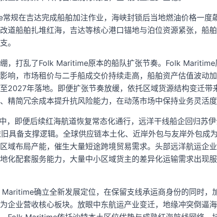
ritime常规在吉达完成船舶加注作业，海峡封锁后当地燃油价格一
改道船舶扎堆红海，吉达等核心港口锚地与泊位资源紧张，船舶
支。
乱了Folk Maritime原本的船队扩张节奏。Folk Marit
影响，市场租价与二手船成交价持续走高，船舶资产估值波动加
至2027年落地。即便扩张节奏放缓，依托区域货源结构变迁带
、精简冗余成本提升抗风险能力，在动荡市场中保持业务灵活度
行业研判中，即便后续红海航道恢复常态化通行，远洋干线船企回归苏伊
基本面依旧具备支撑逻辑。全球供应链本土化、近岸外包与友岸外包
区域布局产能，催生大量短途跨境贸易需求。头部远洋航运企业
地化配套服务能力，大量中小区域货主的差异化运输需求出现服
k Maritime确立全新发展定位，在保留支线承运商身份的同时
为企业营收核心板块。放眼中东航运产业变迁，地缘冲突倒逼海