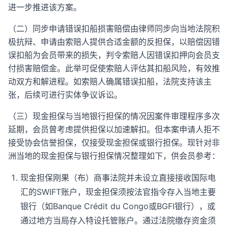
进一步推进该方案。
（二）同步申请错误扣船损害赔偿由律师同步向当地法院积
极抗辩、申请由索赔人提供合适金额的反担保，以赔偿因错
误扣船为会员带来的损失，判令索赔人因错误扣押向会员支
付损害赔偿金。此举可促使索赔人评估其扣船风险，有效推
动双方和解进程。如索赔人确属错误扣船，法院支持该主
张，后续可进行实体争议诉讼。
（三）现金担保与当地银行担保的情况因案件审理程序多次
延期，会员曾考虑提供担保以加速解扣。但本案申请人拒不
接受协会信誉担保，仅接受现金担保或银行担保。现针对非
洲当地的现金担保与银行担保情况整理如下，供会员参考：
现金担保刚果（布）商事法院并未设立直接接收国际电
汇的SWIFT账户，现金担保须按法官指令存入当地主要
银行（如Banque Crédit du Congo或BGFI银行），或
通过地方当局存入特设托管账户。通过法院缴存资金须