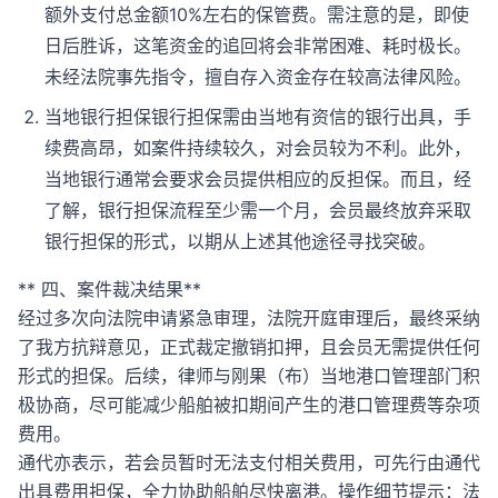
额外支付总金额10%左右的保管费。需注意的是，即使
日后胜诉，这笔资金的追回将会非常困难、耗时极长。
未经法院事先指令，擅自存入资金存在较高法律风险。
当地银行担保银行担保需由当地有资信的银行出具，手
续费高昂，如案件持续较久，对会员较为不利。此外，
当地银行通常会要求会员提供相应的反担保。而且，经
了解，银行担保流程至少需一个月，会员最终放弃采取
银行担保的形式，以期从上述其他途径寻找突破。
** 四、案件裁决结果**
经过多次向法院申请紧急审理，法院开庭审理后，最终采纳
了我方抗辩意见，正式裁定撤销扣押，且会员无需提供任何
形式的担保。后续，律师与刚果（布）当地港口管理部门积
极协商，尽可能减少船舶被扣期间产生的港口管理费等杂项
费用。
通代亦表示，若会员暂时无法支付相关费用，可先行由通代
出具费用担保，全力协助船舶尽快离港。操作细节提示：法