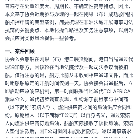
普遍存在处置难度大、周期长、不确定性高等特点。因此，
本文基于协会近期参与办理的一起在刚果（布）成功驳回船
舶扣押申请的典型案例，简要梳理在非洲法域开展海事司法
抗辩的关键要点、本地化操作路径及实务注意事项，以期为
会员应对类似风险提供一些参考。
一、案件回顾
协会入会船舶在刚果（布）港口装货期间，港口当局通过代
理通知船方，因该轮在当地法院涉及一起司法争议而被扣
船。值得注意的是，船方此前从未收到相应通知文件，而此
时距船舶原定的开航时间仅剩一天。协会接会员通报后，立
即启动应急响应机制，第一时间联系当地通代TCI AFRICA
紧急介入。通代初步调查发现，纠纷源于前租家与中间商
（以下简称“索赔人”）、燃油供应商之间的燃油供应合同纠
纷。原期租人（以下简称“T公司”）以自身名义，通过索赔
人向燃油供应商订购燃油，船舶实际接收了该批燃油。索赔
人垫付油款后，因T公司倒闭未能收回款项，遂以海事请求