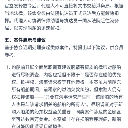
官签发释放令后，代理人不可直接将文书交给港务局。根据
当地法律，该命令须由法院执达员正式送达后方能解除扣
押。代理人可协调律师助理与执达员一同从法院赶往港务
局，以实现船舶的迅速解扣。
五、案件启示与建议
鉴于协会近期处理多起类似案件，特提出以下建议，供会员
参考：
购船前开展全面尽职调查建议聘请有资质的律师对船舶
进行尽职调查，内容包括但不限于：是否存在船舶优先
权、抵押权、海事请求权等其他债权。本案虽为前船东
所有船舶期间，前租家的燃油欠款纠纷，但索赔人仍有
权扣押该船——“只要在海事请求产生时，该船舶的所有
人也是与该请求相关的船舶的所有人”。尽职调查对于新
购入船舶的船东权益至关重要，同类案件涉及的金额甚
至可达数百万美金。本案如非存在扣船程序瑕疵，新船
东可能因此遭受巨额损失。