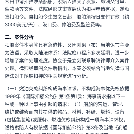
为由申请扣押涉案船舶。索赔人提交了发票、燃油交付单、
催款函等文件，法院经形式审查后认为扣押申请有据，遂颁
发扣船令。自扣船令生效之日起，船舶须按日支付罚款（约
3000美元/天）、港口费、停泊费及监管费等。
二、案件分析
扣船案件本身就具有急迫性，又因刚果（布）当地语言主要
为法语，采取大陆法体系；法院庭审程序多次延期，进一步
增加了案件处理难度。协会于是立刻联系聘请律师介入案件
处理。律师经审阅文件后指出，本案必须结合当地法律与国
际法对于船舶扣押的相关规定进行分析。
（一）燃油欠款纠纷构成海事请求，不构成海事优先权依据
1999年《国际扣船公约》第1条第1款：海事请求指以下一
种或一种以上事由引起的请求：（1）船舶的营运、管理、
维护或维修而向其提供的物品、材料、补给、燃料、设备
(包括集装箱)或服务。燃油欠款纠纷构成一项海事请求权，
适格索赔人有权依据《国际扣船公约》第3条及当地《商船