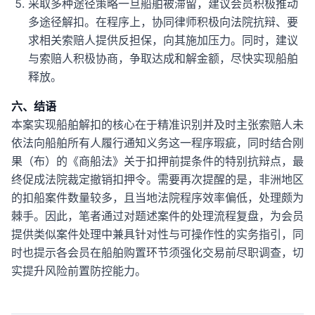
采取多种途径策略一旦船舶被滞留，建议会员积极推动
多途径解扣。在程序上，协同律师积极向法院抗辩、要
求相关索赔人提供反担保，向其施加压力。同时，建议
与索赔人积极协商，争取达成和解金额，尽快实现船舶
释放。
六、结语
本案实现船舶解扣的核心在于精准识别并及时主张索赔人未
依法向船舶所有人履行通知义务这一程序瑕疵，同时结合刚
果（布）的《商船法》关于扣押前提条件的特别抗辩点，最
终促成法院裁定撤销扣押令。需要再次提醒的是，非洲地区
的扣船案件数量较多，且当地法院程序效率偏低，处理颇为
棘手。因此，笔者通过对题述案件的处理流程复盘，为会员
提供类似案件处理中兼具针对性与可操作性的实务指引，同
时也提示各会员在船舶购置环节须强化交易前尽职调查，切
实提升风险前置防控能力。