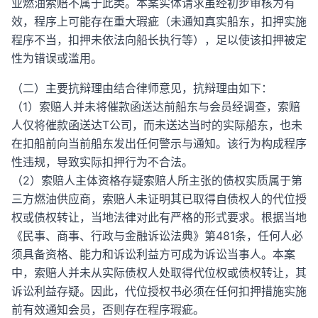
业燃油索赔不属于此类。本案实体请求虽经初步审核为有
效，程序上可能存在重大瑕疵（未通知真实船东，扣押实施
程序不当，扣押未依法向船长执行等），足以使该扣押被定
性为错误或滥用。
（二）主要抗辩理由结合律师意见，抗辩理由如下：
（1）索赔人并未将催款函送达前船东与会员经调查，索赔
人仅将催款函送达T公司，而未送达当时的实际船东，也未
在扣船前向当前船东发出任何警示与通知。该行为构成程序
性违规，导致实际扣押行为不合法。
（2）索赔人主体资格存疑索赔人所主张的债权实质属于第
三方燃油供应商，索赔人未证明其已取得自债权人的代位授
权或债权转让，当地法律对此有严格的形式要求。根据当地
《民事、商事、行政与金融诉讼法典》第481条，任何人必
须具备资格、能力和诉讼利益方可成为诉讼当事人。本案
中，索赔人并未从实际债权人处取得代位权或债权转让，其
诉讼利益存疑。因此，代位授权书必须在任何扣押措施实施
前有效通知会员，否则存在程序瑕疵。