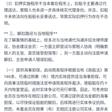
（3）扣押实施程序不当本案在程序上，扣船令主要通过代
理送达，索赔人也未进一步具体核实代理身份。并且，扣船
令未依法向在船船长妥善送达，导致实际扣押行为存在不合
规。
** 三、解扣路径与当地程序**
在了解案情的基础上，经多次与当地通代沟通并综合律师建
议，协会建议会员：一方面立即尝试与索赔人协商（明确索
赔人的主张、是否接受担保等），另一方面主动向法庭申请
解扣、主张申请人错误扣船。
（一）提供海事担保，启动简易程序根据当地《商船法》第
146条，可通过刚果（布）境内实体提供适当海事担保，可
向商事法院临时措施法官申请简易程序裁决，使船舶在约十
天内恢复营运。此时实体争议可另行审理。因此，可考虑如
会员在当地存在相应注册公司，可通过提供适当金额的海事
担保，以尽快保证船舶的解扣，后续再进行实体争议抗辩。
然而，本案会员在刚果（布）无相应注册公司实体，故并未