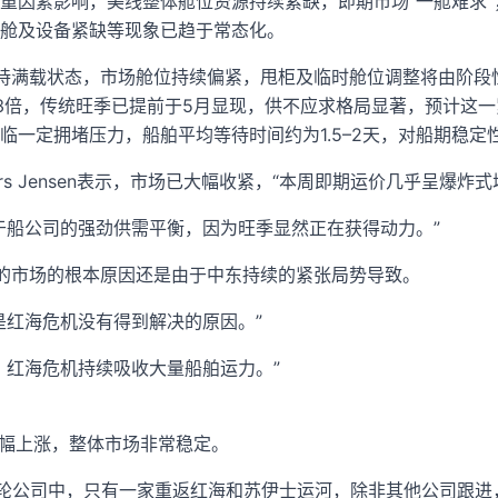
重因素影响，美线整体舱位资源持续紧缺，即期市场“一舱难求
舱及设备紧缺等现象已趋于常态化。
持满载状态，市场舱位持续偏紧，甩柜及临时舱位调整将由阶段
3倍，传统旺季已提前于5月显现，供不应求格局显著，预计这
临一定拥堵压力，船舶平均等待时间约为1.5–2天，对船期稳定
分析师Lars Jensen表示，市场已大幅收紧，“本周即期运价几乎呈爆炸
于船公司的强劲供需平衡，因为旺季显然正在获得动力。”
目前强劲的市场的根本原因还是由于中东持续的紧张局势导致。
是红海危机没有得到解决的原因。”
，红海危机持续吸收大量船舶运力。”
数小幅上涨，整体市场非常稳定。
班轮公司中，只有一家重返红海和苏伊士运河，除非其他公司跟进