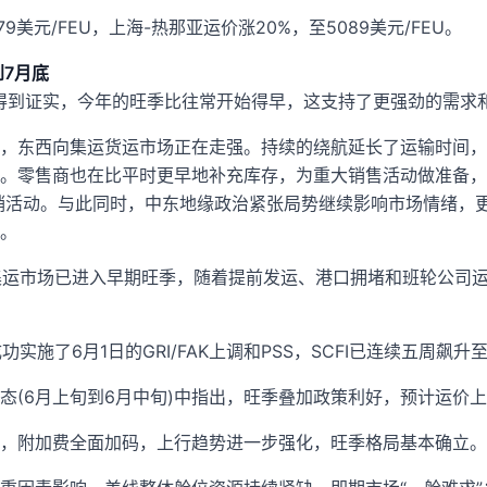
9美元/FEU，上海-热那亚运价涨20%，至5089美元/FEU。
到7月底
来源得到证实，今年的旺季比往常开始得早，这支持了更强劲的需求
，东西向集运货运市场正在走强。持续的绕航延长了运输时间，
零售商也在比平时更早地补充库存，为重大销售活动做准备，包括亚
年中促销活动。与此同时，中东地缘政治紧张局势继续影响市场情绪
。
“集运市场已进入早期旺季，随着提前发运、港口拥堵和班轮公司
功实施了6月1日的GRI/FAK上调和PSS，SCFI已连续五周飙升
态(6月上旬到6月中旬)中指出，旺季叠加政策利好，预计运价
，附加费全面加码，上行趋势进一步强化，旺季格局基本确立。