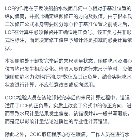
LCF的作用在于反映船舶水线面几何中心相对于基准位置的
纵向偏离，并据此确定纵倾修正的方向及数值。由于根本氏
二次修正公式本身需要区分漂心位于基准位置之前或之后，
LCF在计算中必须保留并正确适用正负号。该正负号并非形
式性标注，而是决定修正值应予加计还是扣减的必要计算依
据。
本案船舶处于卸货完毕后的末尺测量状态，船舶吃水及漂心
位置均已发生相应变化。检验人员在进行末尺计算时，应依
据船舶静水力资料所列LCF数值及其正负号，结合实际吃水
状态进行计算，不应任意改变或反向适用。
CCIC检验人员在该轮卸货完毕后的末尺计算过程中，错误
适用了LCF的正负号，实质上改变了公式中的修正方向，进
而导致水尺计量结果发生偏差。该错误并非一般书写瑕疵，
而是足以影响计量结论准确性的专业性计算错误。
除此之外，CCIC取证程序亦存在瑕疵。工作人员在进行水