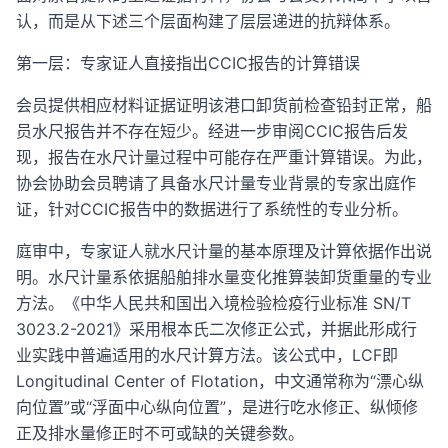
认，而是从下述三个层面构建了层层递进的抗辩体系。
第一层：专家证人直接指出CCIC报告的计算错误
会员提供相应材料证据证明该港口卸货前检查铅封正常，船
员水尺报告并不存在短少。经进一步审阅CCIC报告后发
现，报告在水尺计量过程中可能存在严重计算错误。为此，
协会协助会员聘请了具备水尺计量专业背景的专家出庭作
证，针对CCIC报告中的数据进行了系统性的专业分析。
庭审中，专家证人就水尺计量的基本原理及计算依据作出说
明。水尺计量系依据船舶排水量变化推算装卸货重量的专业
方法。《中华人民共和国出入境检验检疫行业标准 SN/T
3023.2-2021》采用根本氏二次修正公式，并据此形成行
业实践中普遍适用的水尺计算方法。该公式中，LCF即
Longitudinal Center of Flotation，中文通常称为“漂心纵
向位置”或“浮面中心纵向位置”，是进行吃水修正、纵倾修
正及排水量修正时不可或缺的关键参数。