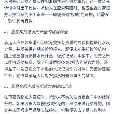
未对基础证据的真实性和准确性进行独立审核，这一做法在
诉讼中付出了代价。承运人在应对索赔时，也应重视对索赔
方证据链条的全面审查——即便是最“权威”的证据，也需逐
一验证其可靠性。
4、重视卸货港水尺计量的证据保全
承运人应在装货港和卸货港委托有资质的检验机构进行水尺
计量，并妥善保存相关检验报告。即便未能委托检验机构，
船上也应自行安排水尺计量、做好记录。本案中，船方之所
以能够成功抗辩，除了有效质疑CCIC报告的错误之外，还
得益于向法庭提交了本船的水尺记录作为对照。完善的证据
链条，始终是承运人应对货损索赔最为坚实的基础。
5、贸易合同条款可能成为关键抗辩点
在审查货物短少索赔时，承运人不妨关注贸易合同中的结算
条款。如果收货人是按照卸货港的计量结果进行结算的，则
其并未因短少而遭受实际损失，索赔便失去了相应权利基