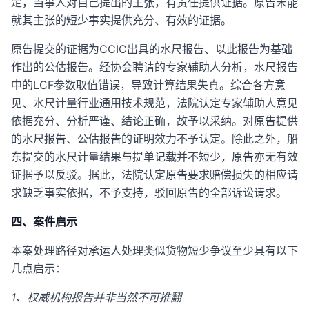
定，当事人对自己提出的主张，有责任提供证据。原告未能
就其主张的短少事实提供充分、有效的证据。
原告提交的证据为CCIC出具的水尺报告、以此报告为基础
作出的公估报告。经协会聘请的专家辅助人分析，水尺报告
中的LCF参数取值错误，导致计算结果失真。综合各方意
见、水尺计量行业通用技术规范，法院认定专家辅助人意见
依据充分、分析严谨、结论正确，故予以采纳。对原告提供
的水尺报告、公估报告的证明效力不予认定。除此之外，船
东提交的水尺计量结果与提单记载并不短少，原告亦无有效
证据予以反驳。据此，法院认定原告要求赔偿损失的相应请
求缺乏事实依据，不予支持，驳回原告的全部诉讼请求。
四、案件启示
本案处理路径对承运人处理类似货物短少争议至少具有以下
几点启示：
1、权威机构报告并非当然不可推翻