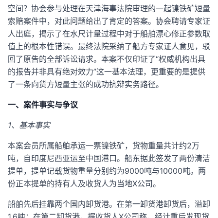
空间？协会参与处理在天津海事法院审理的一起镍铁矿短量
索赔案件中，对此问题给出了肯定的答案。协会聘请专家证
人出庭，揭示了在水尺计量过程中对于船舶漂心修正参数取
值上的根本性错误。最终法院采纳了船方专家证人意见，驳
回了原告的全部诉讼请求。本案不仅印证了“权威机构出具
的报告并非具有绝对效力”这一基本法理，更重要的是提供
了一条向货方短量主张的成功抗辩实务路径。
一、案件事实与争议
1、基本事实
本案会员所属船舶承运一票镍铁矿，货物重量共计约2万
吨，自印度尼西亚运至中国港口。船东据此签发了两份清洁
提单，提单记载货物重量分别约为9000吨与10000吨。两
份正本提单的持有人及收货人为当地X公司。
船舶先后挂靠两个国内卸货港。在第一卸货港卸货后，溢卸
1.6吨；在第二卸货港，据收货人X公司称，经计重后发现货