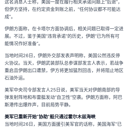
这名消息人士称，美国一度在履行相关承诺问题上“后退”，
但伊方坚持，在约定资金到账之前，“任何协议都不可能达
成”。
伊朗方面称，在卡塔尔方面协调后，相关问题已取得一定进
展。不过，鉴于美国“违背承诺”的历史，伊朗“已为所有可
能情况作好准备”。
当地时间26日，伊朗外交部发表声明称，美国公然违反停
火协议。当天，伊朗武装部队总参谋部发言人表示，若战争
重启且伊朗出口遭禁，伊方将更加猛烈回击，并将阻止地区
石油外运。
美军中央司令部发言人25日说，美军当天对伊朗南部的导
弹发射阵地和布雷艇发动“自卫性”空袭。伊朗方面称，阿巴
斯港传出爆炸声，目前局势平静。
美军已重新开始“协助”船只通过霍尔木兹海峡
当地时间26日，美国方面援引美军官的话称，美国海军“已