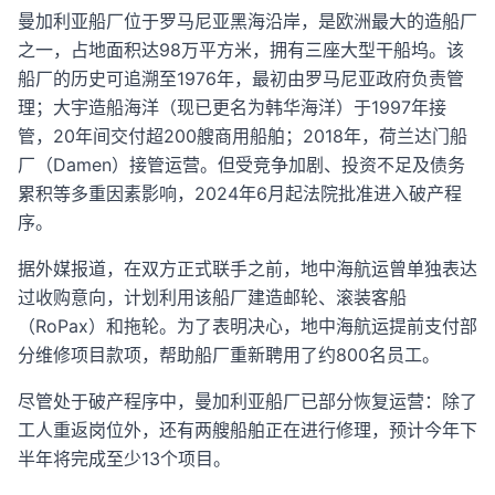
曼加利亚船厂位于罗马尼亚黑海沿岸，是欧洲最大的造船厂
之一，占地面积达98万平方米，拥有三座大型干船坞。该
船厂的历史可追溯至1976年，最初由罗马尼亚政府负责管
理；大宇造船海洋（现已更名为韩华海洋）于1997年接
管，20年间交付超200艘商用船舶；2018年，荷兰达门船
厂（Damen）接管运营。但受竞争加剧、投资不足及债务
累积等多重因素影响，2024年6月起法院批准进入破产程
序。
据外媒报道，在双方正式联手之前，地中海航运曾单独表达
过收购意向，计划利用该船厂建造邮轮、滚装客船
（RoPax）和拖轮。为了表明决心，地中海航运提前支付部
分维修项目款项，帮助船厂重新聘用了约800名员工。
尽管处于破产程序中，曼加利亚船厂已部分恢复运营：除了
工人重返岗位外，还有两艘船舶正在进行修理，预计今年下
半年将完成至少13个项目。