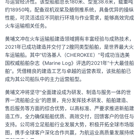
与运营经济性。该型船舶总长180米、型宽38.6米，载重吨
约18950吨，配备双机双桨及艏侧推系统，具备优异的操纵
性能，可灵活适应不同航行环境与作业需求，能够高效完成
火车运输相关任务。
黄埔文冲在火车运输船建造领域拥有丰富经验与成熟技术，
2021年已成功建造并交付了2艘同类型船舶，是世界最大火
车运输船。其中“切洛基人（CHEROKEE）”号成功当选美
国权威船舶杂志《Marine Log》评选的2021年“十大最佳船
舶”。凭借精良的建造工艺与卓越的运营表现，该批船舶已
成为其公司船队中的主力运营船型。
黄埔文冲将坚守“全面建设成为研发、制造与服务一体的世
界一流船舶企业”的愿景，充分发挥技术研发、船舶建造、
售后服务等方面的综合优势，以高标准、严要求推进新船建
造工作，全力确保船舶优质、高效交付，回馈客户的信任与
支持。公司将立足船舶行业发展大势，积极开拓全球市场版
图，携手全球客户深化合作共赢，为航运业高质量发展持续