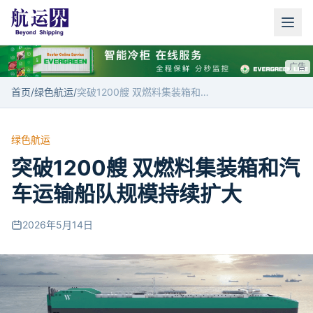
广告
首页
/
绿色航运
/
突破1200艘 双燃料集装箱和汽车运输船队规模持续扩大
绿色航运
突破1200艘 双燃料集装箱和汽
车运输船队规模持续扩大
2026年5月14日