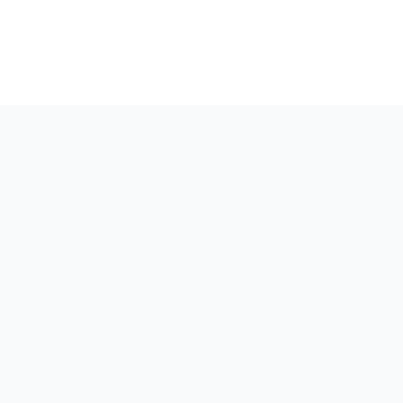
关注我们
航运界网公众号
航运界网视频号