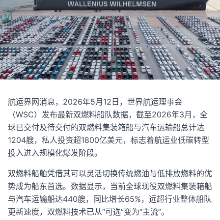
航运界网消息，2026年5月12日，世界航运理事会
（WSC）发布最新双燃料船队数据，截至2026年3月，全
球已交付及待交付的双燃料集装箱船与汽车运输船总计达
1204艘，私人投资超1800亿美元，标志着航运业低碳转型
投入进入规模化爆发阶段。
双燃料船舶凭借其可以灵活切换传统燃油与低排放燃料的优
势成为船东首选。数据显示，当前全球现役双燃料集装箱船
与汽车运输船达440艘，同比增长65%，远超行业整体船队
更新速度，双燃料技术已从“可选”变为“主流”。