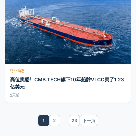
行业动态
高位卖船！CMB.TECH旗下10年船龄VLCC卖了1.23
亿美元
2天前
…
1
2
23
下一页